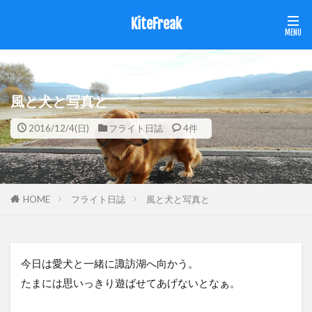
KiteFreak
風と犬と写真と
2016/12/4(日)
フライト日誌
4件
HOME
フライト日誌
風と犬と写真と
今日は愛犬と一緒に諏訪湖へ向かう。
たまには思いっきり遊ばせてあげないとなぁ。