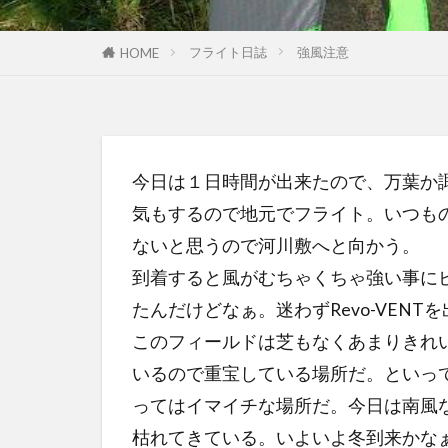
フライト日誌
強風注意
HOME
今日は１日時間が出来たので、万葉か
気もするので地元でフライト。いつも
ないと思うので河川敷へと向かう。
到着すると風がむちゃくちゃ強い事に
たんだけどなぁ。迷わずRevo-VEN
このフィールドは芝もなくあまりきれ
いるので重宝している場所だ。といっ
ってはイマイチな場所だ。今日は南風
枯れてきている。いよいよ冬到来かな