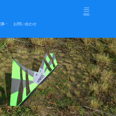
記事
お問い合わせ
Eラインの転用
-YOストッパー
ッドノット(改)
にキャップを
各部の名称