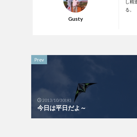
し精
る。
Gusty
Prev
2013/10/30(水)
今日は平日だよ～