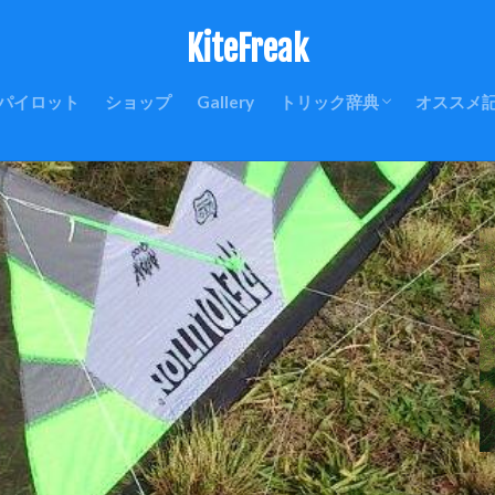
KiteFreak
パイロット
ショップ
Gallery
トリック辞典
オススメ
はじめに
初級編
中級編
上級編
ランディング
ラウンチ(リカバリー)
クワッドラインの基礎
釣り用P
丸形YO
ラークヘ
Revo
カイトの