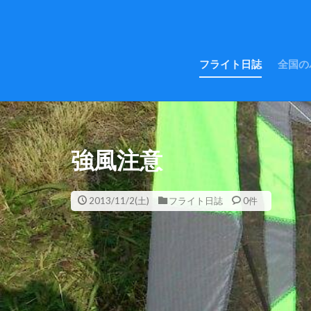
フライト日誌
全国の
強風注意
2013/11/2(土)
フライト日誌
0件