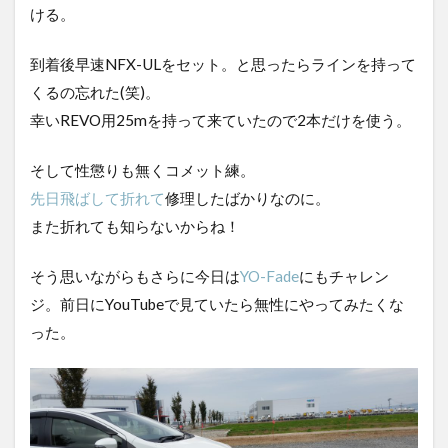
ける。
到着後早速NFX-ULをセット。と思ったらラインを持って
くるの忘れた(笑)。
幸いREVO用25mを持って来ていたので2本だけを使う。
そして性懲りも無くコメット練。
先日飛ばして折れて
修理したばかりなのに。
また折れても知らないからね！
そう思いながらもさらに今日は
YO-Fade
にもチャレン
ジ。前日にYouTubeで見ていたら無性にやってみたくな
った。