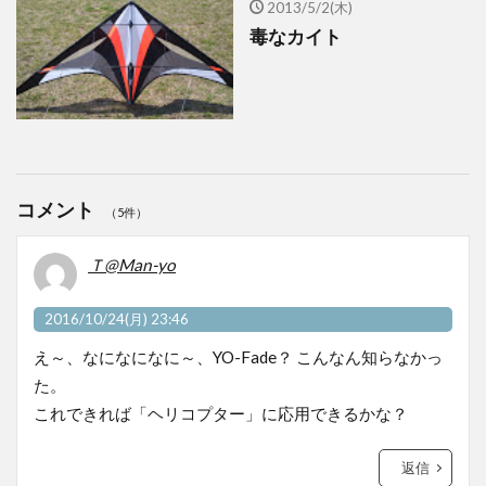
2013/5/2(木)
毒なカイト
コメント
（5件）
Ｔ@Man-yo
2016/10/24(月) 23:46
え～、なになになに～、YO-Fade？ こんなん知らなかっ
た。
これできれば「ヘリコプター」に応用できるかな？
返信