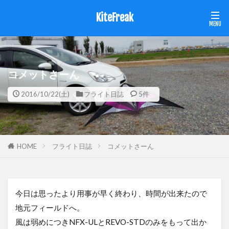
KiteFreak
コメットさーん
2016/10/22(土)
フライト日誌
5件
HOME
フライト日誌
コメットさーん
今日は思ったより用事が早く終わり、時間が出来たので
地元フィールドへ。
風は弱めにつきNFX-ULとREVO-STDのみをもって出か