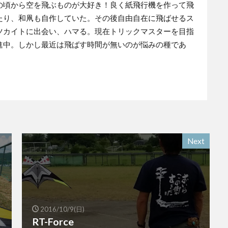
の頃から空を飛ぶものが大好き！良く紙飛行機を作って飛
たり、和凧も自作していた。その後自由自在に飛ばせるス
ツカイトに出会い、ハマる。現在トリックマスターを目指
進中。しかし最近は飛ばす時間が無いのが悩みの種であ
Next
2016/10/9(日)
RT-Force