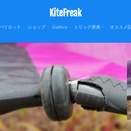
KiteFreak
パイロット
ショップ
Gallery
トリック辞典
オススメ
はじめに
初級編
中級編
上級編
ランディング
ラウンチ(リカバリー)
クワッドラインの基礎
釣り用P
丸形YO
ラークヘ
Revo
カイトの