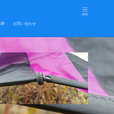
記事
お問い合わせ
Eラインの転用
-YOストッパー
ッドノット(改)
にキャップを
各部の名称