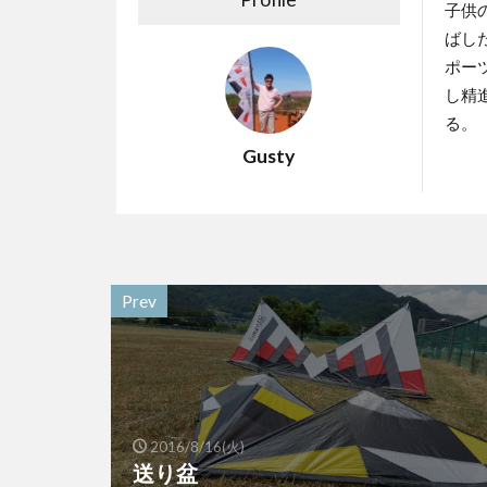
子供
ばし
ポー
し精
る。
Gusty
Prev
2016/8/16(火)
送り盆