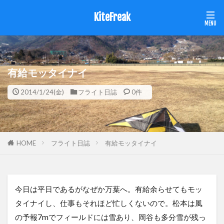
KiteFreak
有給モッタイナイ
2014/1/24(金)
フライト日誌
0件
HOME
フライト日誌
有給モッタイナイ
今日は平日であるがなぜか万葉へ。有給余らせてもモッ
タイナイし、仕事もそれほど忙しくないので。松本は風
の予報7mでフィールドには雪あり、岡谷も多分雪が残っ