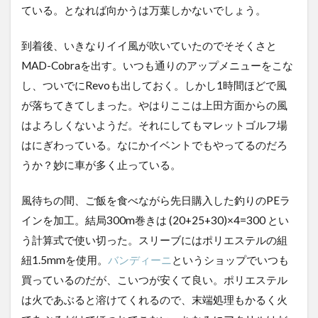
ている。となれば向かうは万葉しかないでしょう。
到着後、いきなりイイ風が吹いていたのでそそくさと
MAD-Cobraを出す。いつも通りのアップメニューをこな
し、ついでにRevoも出しておく。しかし1時間ほどで風
が落ちてきてしまった。やはりここは上田方面からの風
はよろしくないようだ。それにしてもマレットゴルフ場
はにぎわっている。なにかイベントでもやってるのだろ
うか？妙に車が多く止っている。
風待ちの間、ご飯を食べながら先日購入した釣りのPEラ
インを加工。結局300m巻きは (20+25+30)×4=300 とい
う計算式で使い切った。スリーブにはポリエステルの組
紐1.5mmを使用。
バンディーニ
というショップでいつも
買っているのだが、こいつが安くて良い。ポリエステル
は火であぶると溶けてくれるので、末端処理もかるく火