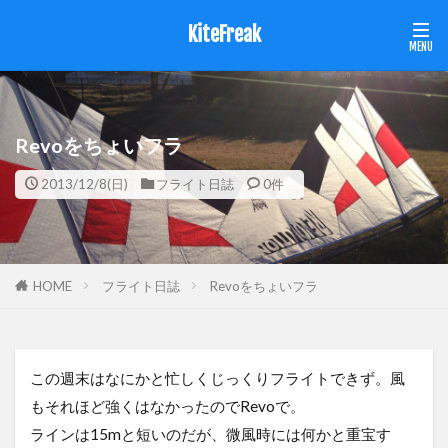
KiteFreak
Revoをちょいフラ
2013/12/8(日)
フライト日誌
0件
HOME
フライト日誌
Revoをちょいフラ
この週末はなにかと忙しくじっくりフライトできず。風
もそれほど強くはなかったのでRevoで。
ラインは15mと短いのだが、微風時には何かと重宝す