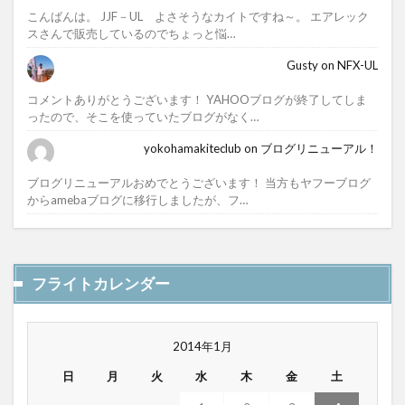
こんばんは。 JJF－UL よさそうなカイトですね～。 エアレック
スさんで販売しているのでちょっと悩…
Gusty
on
NFX-UL
コメントありがとうございます！ YAHOOブログが終了してしま
ったので、そこを使っていたブログがなく…
yokohamakiteclub
on
ブログリニューアル！
ブログリニューアルおめでとうございます！ 当方もヤフーブログ
からamebaブログに移行しましたが、フ…
フライトカレンダー
2014年1月
日
月
火
水
木
金
土