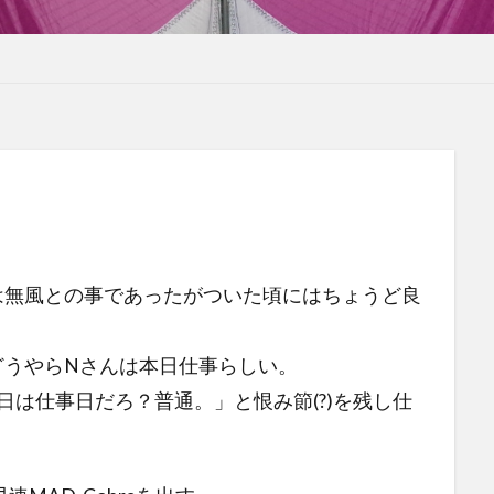
kでは無風との事であったがついた頃にはちょうど良
どうやらNさんは本日仕事らしい。
日は仕事日だろ？普通。」と恨み節(?)を残し仕