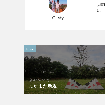
し精
る。
Gusty
Prev
2015/7/19(日)
またまた新規