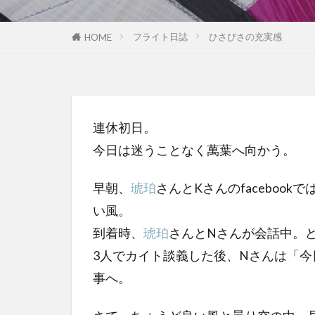
フライト日誌
ひさびさの充実感
HOME
連休初日。
今日は迷うことなく萬葉へ向かう。
早朝、
琥珀
さんとKさんのfaceboo
い風。
到着時、
琥珀
さんとNさんが会話中。
3人でカイト談義した後、Nさんは「今
事へ。