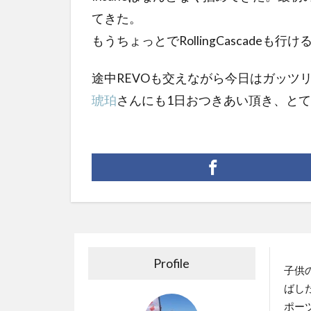
てきた。
もうちょっとでRollingCascadeも
途中REVOも交えながら今日はガッツ
琥珀
さんにも1日おつきあい頂き、とて
Profile
子供
ばし
ポー