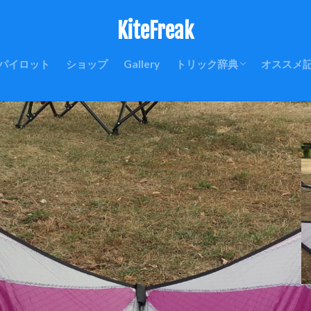
KiteFreak
パイロット
ショップ
Gallery
トリック辞典
オススメ
はじめに
初級編
中級編
上級編
ランディング
ラウンチ(リカバリー)
クワッドラインの基礎
釣り用P
丸形YO
ラークヘ
Revo
カイトの