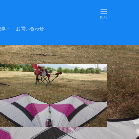
記事
お問い合わせ
Eラインの転用
-YOストッパー
ッドノット(改)
にキャップを
各部の名称